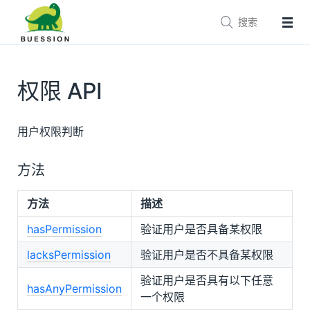


主页
文档
参考手册
权限 API
技术支持
生态
用户权限判断
Buession Framework
Buession Security
方法
Buession Logging
方法
描述
Buession Canal
Buession SpringBoot
hasPermission
验证用户是否具备某权限
Buession SpringCloud
lacksPermission
验证用户是否不具备某权限
Buession Cas
验证用户是否具有以下任意
hasAnyPermission
Buession Prototype
一个权限